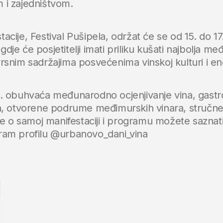
m i zajedništvom.
tacije, Festival Pušipela, održat će se od 15. do 1
dje će posjetitelji imati priliku kušati najbolja m
vrsnim sadržajima posvećenima vinskoj kulturi i en
 obuhvaća međunarodno ocjenjivanje vina, gas
 otvorene podrume međimurskih vinara, stručne 
 o samoj manifestaciji i programu možete saznati 
gram profilu @urbanovo_dani_vina