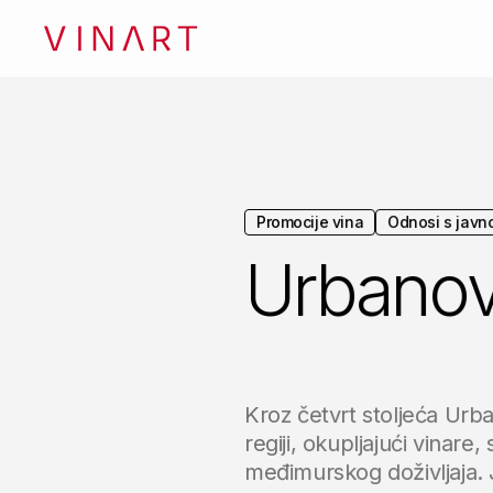
Promocije vina
Odnosi s javn
Urbanov
Kroz četvrt stoljeća Urba
regiji, okupljajući vinare,
međimurskog doživljaja. 